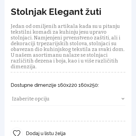
Stolnjak Elegant žuti
Jedan od omiljenih artikala kada su u pitanju
tekstilni komadi za kuhinju jesu upravo
stolnjaci. Namjenjeni prvenstveno zaštiti, ali i
dekoraciji trpezarijskih stolova, stolnjaci su
obavezan dio kuhinjskog tekstila za svaki dom.
U našem asortimanu nalaze se stolnjaci
različitih dezena i boja, kao i u više različitih
dimenzija.
Dostupne dimenzije 160x220 160x250:
Dodaj u listu želja